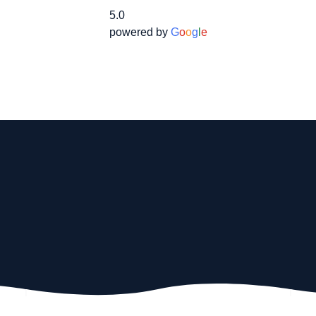
5.0
powered by
G
o
o
g
l
e