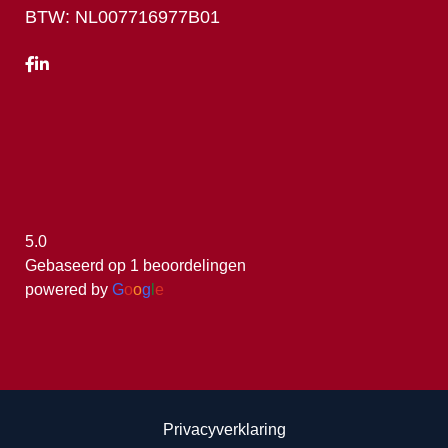
BTW: NL007716977B01
5.0
Gebaseerd op 1 beoordelingen
powered by
G
o
o
g
l
e
Privacyverklaring