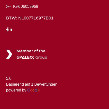
Kvk 06059969
BTW: NL007716977B01
5.0
Basierend auf 1 Bewertungen
powered by
G
o
o
g
l
e