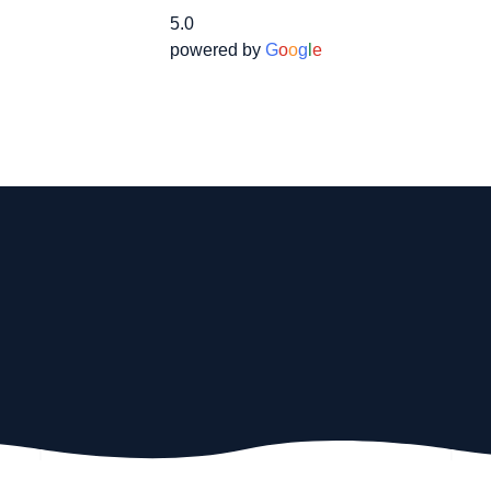
5.0
powered by
G
o
o
g
l
e