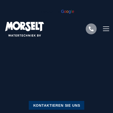
5.0
powered by
G
o
o
g
l
e
KONTAKTIEREN SIE UNS